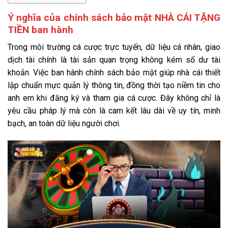
Ý nghĩa của chính sách bảo mật NHÀ CÁI TẶNG
TIỀN ban hành
Trong môi trường cá cược trực tuyến, dữ liệu cá nhân, giao
dịch tài chính là tài sản quan trọng không kém số dư tài
khoản. Việc ban hành chính sách bảo mật giúp nhà cái thiết
lập chuẩn mực quản lý thông tin, đồng thời tạo niềm tin cho
anh em khi đăng ký và tham gia cá cược. Đây không chỉ là
yêu cầu pháp lý mà còn là cam kết lâu dài về uy tín, minh
bạch, an toàn dữ liệu người chơi.