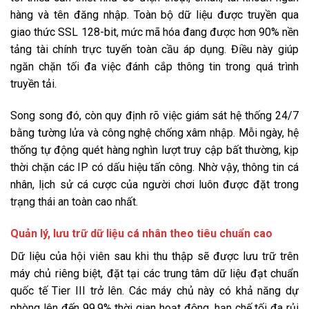
hàng và tên đăng nhập. Toàn bộ dữ liệu được truyền qua
giao thức SSL 128-bit, mức mã hóa đang được hơn 90% nền
tảng tài chính trực tuyến toàn cầu áp dụng. Điều này giúp
ngăn chặn tối đa việc đánh cắp thông tin trong quá trình
truyền tải.
Song song đó, còn quy định rõ việc giám sát hệ thống 24/7
bằng tường lửa và công nghệ chống xâm nhập. Mỗi ngày, hệ
thống tự động quét hàng nghìn lượt truy cập bất thường, kịp
thời chặn các IP có dấu hiệu tấn công. Nhờ vậy, thông tin cá
nhân, lịch sử cá cược của người chơi luôn được đặt trong
trạng thái an toàn cao nhất.
Quản lý, lưu trữ dữ liệu cá nhân theo tiêu chuẩn cao
Dữ liệu của hội viên sau khi thu thập sẽ được lưu trữ trên
máy chủ riêng biệt, đặt tại các trung tâm dữ liệu đạt chuẩn
quốc tế Tier III trở lên. Các máy chủ này có khả năng dự
phòng lên đến 99,9% thời gian hoạt động, hạn chế tối đa rủi