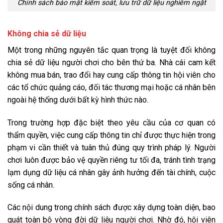
Chính sách bảo mật kiểm soát, lưu trữ dữ liệu nghiêm ngặt
Không chia sẻ dữ liệu
Một trong những nguyên tắc quan trọng là tuyệt đối không
chia sẻ dữ liệu người chơi cho bên thứ ba. Nhà cái cam kết
không mua bán, trao đổi hay cung cấp thông tin hội viên cho
các tổ chức quảng cáo, đối tác thương mại hoặc cá nhân bên
ngoài hệ thống dưới bất kỳ hình thức nào.
Trong trường hợp đặc biệt theo yêu cầu của cơ quan có
thẩm quyền, việc cung cấp thông tin chỉ được thực hiện trong
phạm vi cần thiết và tuân thủ đúng quy trình pháp lý. Người
chơi luôn được bảo vệ quyền riêng tư tối đa, tránh tình trạng
lạm dụng dữ liệu cá nhân gây ảnh hưởng đến tài chính, cuộc
sống cá nhân.
Các nội dung trong chính sách được xây dựng toàn diện, bao
quát toàn bộ vòng đời dữ liệu người chơi. Nhờ đó, hội viên