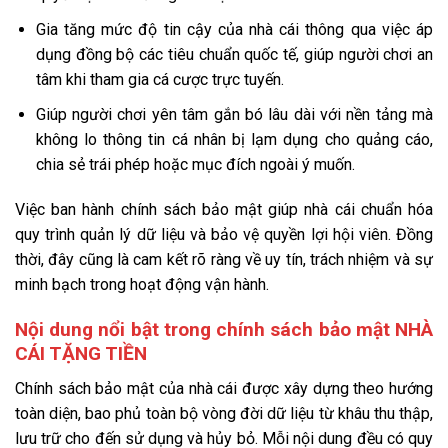
Gia tăng mức độ tin cậy của nhà cái thông qua việc áp
dụng đồng bộ các tiêu chuẩn quốc tế, giúp người chơi an
tâm khi tham gia cá cược trực tuyến.
Giúp người chơi yên tâm gắn bó lâu dài với nền tảng mà
không lo thông tin cá nhân bị lạm dụng cho quảng cáo,
chia sẻ trái phép hoặc mục đích ngoài ý muốn.
Việc ban hành chính sách bảo mật giúp nhà cái chuẩn hóa
quy trình quản lý dữ liệu và bảo vệ quyền lợi hội viên. Đồng
thời, đây cũng là cam kết rõ ràng về uy tín, trách nhiệm và sự
minh bạch trong hoạt động vận hành.
Nội dung nổi bật trong chính sách bảo mật NHÀ
CÁI TẶNG TIỀN
Chính sách bảo mật của nhà cái được xây dựng theo hướng
toàn diện, bao phủ toàn bộ vòng đời dữ liệu từ khâu thu thập,
lưu trữ cho đến sử dụng và hủy bỏ. Mỗi nội dung đều có quy